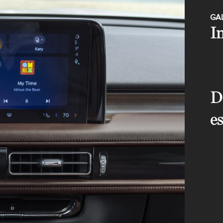
GA
I
D
e