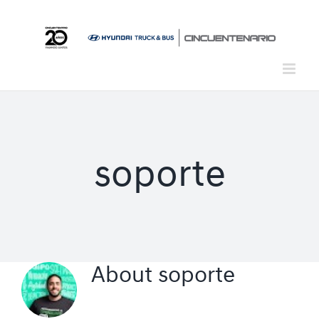
Skip
to
content
soporte
About
soporte